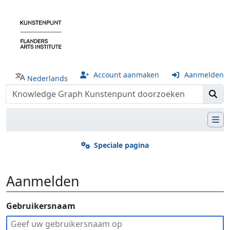
Account aanmaken
Aanmelden
Nederlands
Speciale pagina
Aanmelden
Ga naar:
Gebruikersnaam
navigatie
,
zoeken