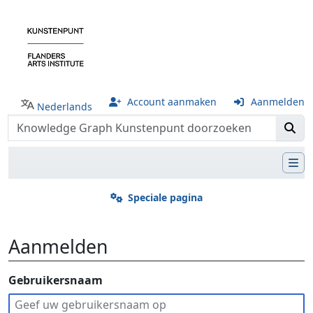
Account aanmaken
Aanmelden
Nederlands
Speciale pagina
Aanmelden
Ga naar:
Gebruikersnaam
navigatie
,
zoeken