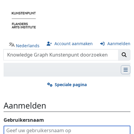
Account aanmaken
Aanmelden
Nederlands
Speciale pagina
Aanmelden
Ga naar:
Gebruikersnaam
navigatie
,
zoeken