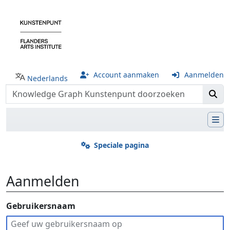
Account aanmaken
Aanmelden
Nederlands
Speciale pagina
Aanmelden
Ga naar:
Gebruikersnaam
navigatie
,
zoeken