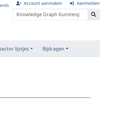
Account aanmaken
Aanmelden
ands
ector lijstjes
Bijdragen