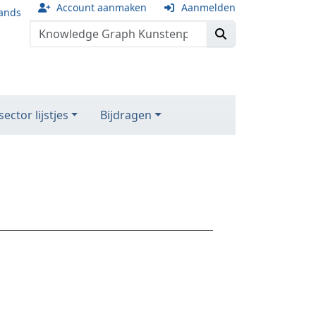
Account aanmaken
Aanmelden
ands
ector lijstjes
Bijdragen