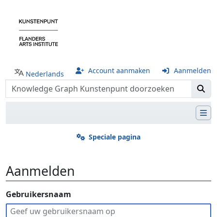
Account aanmaken
Aanmelden
Nederlands
Speciale pagina
Aanmelden
Ga naar:
Gebruikersnaam
navigatie
,
zoeken