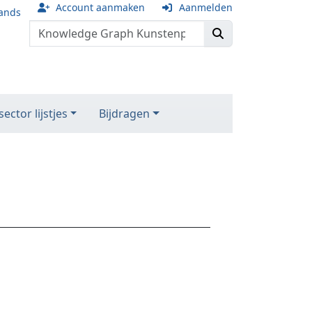
Account aanmaken
Aanmelden
ands
ector lijstjes
Bijdragen