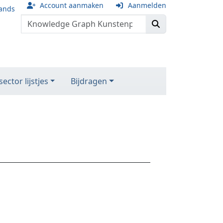
Account aanmaken
Aanmelden
ands
ector lijstjes
Bijdragen