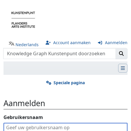
Account aanmaken
Aanmelden
Nederlands
Speciale pagina
Aanmelden
Ga naar:
Gebruikersnaam
navigatie
,
zoeken