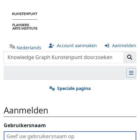
Account aanmaken
Aanmelden
Nederlands
Speciale pagina
Aanmelden
Ga naar:
Gebruikersnaam
navigatie
,
zoeken