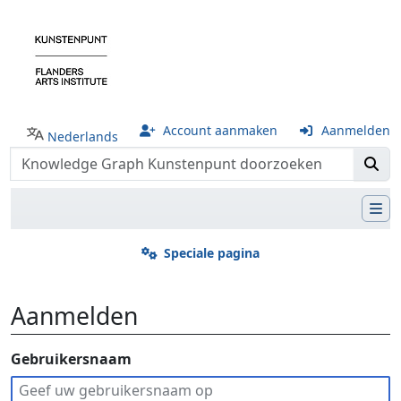
Account aanmaken
Aanmelden
Nederlands
Speciale pagina
Aanmelden
Ga naar:
Gebruikersnaam
navigatie
,
zoeken