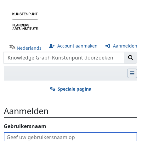
Account aanmaken
Aanmelden
Nederlands
Speciale pagina
Aanmelden
Ga naar:
Gebruikersnaam
navigatie
,
zoeken