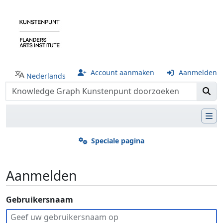
Account aanmaken
Aanmelden
Nederlands
Speciale pagina
Aanmelden
Ga naar:
Gebruikersnaam
navigatie
,
zoeken