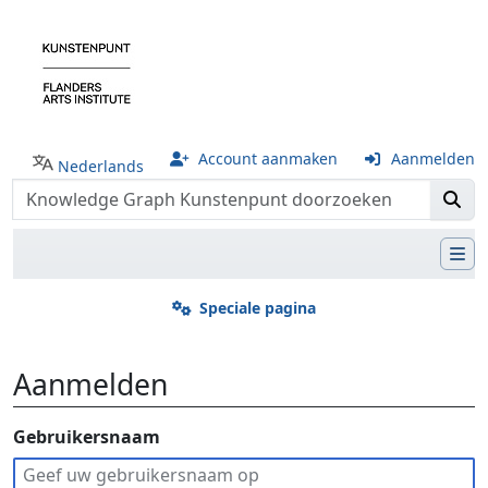
Account aanmaken
Aanmelden
Nederlands
Speciale pagina
Aanmelden
Ga naar:
Gebruikersnaam
navigatie
,
zoeken