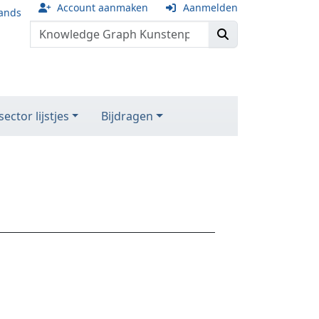
Account aanmaken
Aanmelden
ands
ector lijstjes
Bijdragen