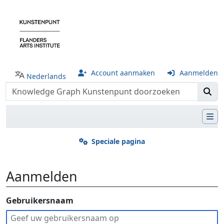
Account aanmaken
Aanmelden
Nederlands
Speciale pagina
Aanmelden
Ga naar:
Gebruikersnaam
navigatie
,
zoeken