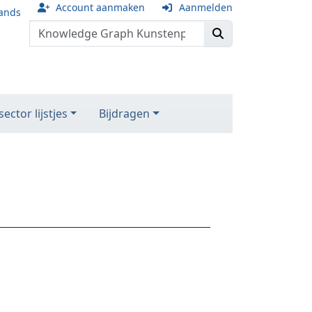
Account aanmaken
Aanmelden
ands
ector lijstjes
Bijdragen