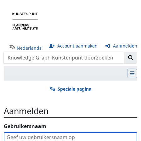
Account aanmaken
Aanmelden
Nederlands
Speciale pagina
Aanmelden
Ga naar:
Gebruikersnaam
navigatie
,
zoeken