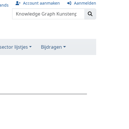
Account aanmaken
Aanmelden
ands
ector lijstjes
Bijdragen