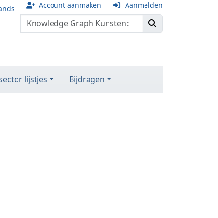
Account aanmaken
Aanmelden
ands
ector lijstjes
Bijdragen