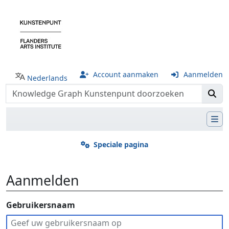
Account aanmaken
Aanmelden
Nederlands
Speciale pagina
Aanmelden
Ga naar:
Gebruikersnaam
navigatie
,
zoeken