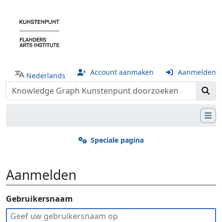
Account aanmaken
Aanmelden
Nederlands
Speciale pagina
Aanmelden
Ga naar:
Gebruikersnaam
navigatie
,
zoeken