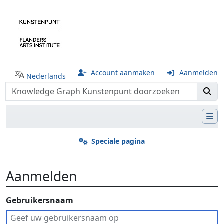
Account aanmaken
Aanmelden
Nederlands
Speciale pagina
Aanmelden
Ga naar:
Gebruikersnaam
navigatie
,
zoeken