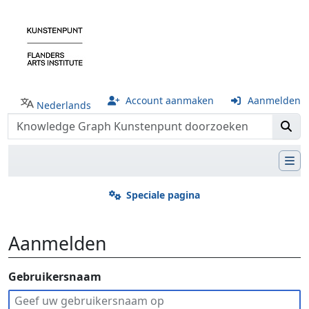
Account aanmaken
Aanmelden
Nederlands
Speciale pagina
Aanmelden
Ga naar:
Gebruikersnaam
navigatie
,
zoeken