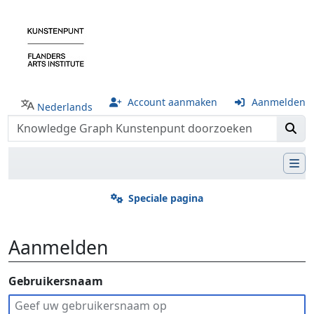
Account aanmaken
Aanmelden
Nederlands
Speciale pagina
Aanmelden
Ga naar:
Gebruikersnaam
navigatie
,
zoeken