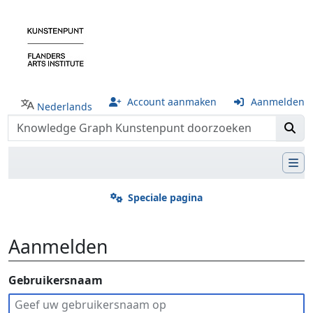
Account aanmaken
Aanmelden
Nederlands
Speciale pagina
Aanmelden
Ga naar:
Gebruikersnaam
navigatie
,
zoeken