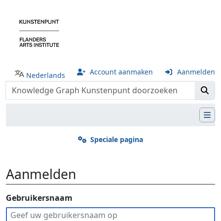
Account aanmaken
Aanmelden
Nederlands
Speciale pagina
Aanmelden
Ga naar:
Gebruikersnaam
navigatie
,
zoeken