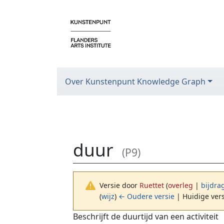
Over Kunstenpunt Knowledge Graph
duur
(P9)
Versie door
Ruettet
(
overleg
|
bijdra
(
wijz
)
← Oudere versie
| Huidige vers
Ga naar:
navigatie
,
zoeken
Beschrijft de duurtijd van een activiteit