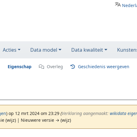
Nederl
Acties
Data model
Data kwaliteit
Kunstens
Eigenschap
Overleg
Geschiedenis weergeven
gen
)
op 12 mrt 2024 om 23:29
(‎
Verklaring aangemaakt:
wikidata eige
ie (wijz) | Nieuwere versie → (wijz)