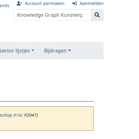
Account aanmaken
Aanmelden
ands
ector lijstjes
Bijdragen
nschap
: P2047)
(P74)