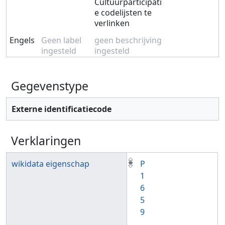
Cultuurparticipati
e codelijsten te
verlinken
Engels
Geen label
geen beschrijving
ingesteld
ingesteld
Gegevenstype
Externe identificatiecode
Verklaringen
wikidata eigenschap
P
1
6
5
9