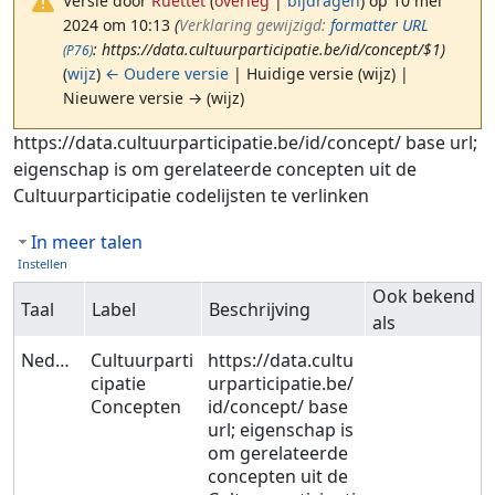
Versie door
Ruettet
(
overleg
|
bijdragen
)
op 10 mei
2024 om 10:13
(‎
Verklaring gewijzigd:
formatter URL
: https://data.cultuurparticipatie.be/id/concept/$1)
(P76)
(
wijz
)
← Oudere versie
| Huidige versie (wijz) |
Nieuwere versie → (wijz)
Ga naar:
navigatie
,
zoeken
https://data.cultuurparticipatie.be/id/concept/ base url;
eigenschap is om gerelateerde concepten uit de
Cultuurparticipatie codelijsten te verlinken
In meer talen
Instellen
Ook bekend
Taal
Label
Beschrijving
als
Nederlands
Cultuurparti
https://data.cultu
cipatie
urparticipatie.be/
Concepten
id/concept/ base
url; eigenschap is
om gerelateerde
concepten uit de