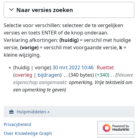
Ga naar:
navigatie
,
zoeken
Naar versies zoeken
Selectie voor verschillen: selecteer de te vergelijken
versies en toets ENTER of de knop onderaan.
Verklaring afkortingen:
(huidig)
= verschil met huidige
versie,
(vorige)
= verschil met voorgaande versie,
k
=
kleine wijziging.
3
huidig
vorige
30 mrt 2022 10:46
Ruettet
0
overleg
bijdragen
340 bytes
+340
Nieuwe
m
eigenschap aangemaakt:
opmerking, Vrije tekstveld om
r
een opmerking te geven
t
2
0
Hulpmiddelen
2
2
Privacybeleid
Over Knowledge Graph