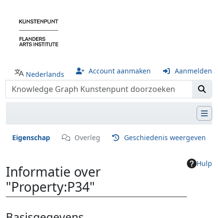
Account aanmaken
Aanmelden
Nederlands
Eigenschap
Overleg
Geschiedenis weergeven
Hulp
Informatie over
"Property:P34"
Ga naar:
navigatie
,
zoeken
Basisgegevens