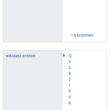
0 bronnen
wikidata entiteit
Q
5
2
8
2
1
9
9
6