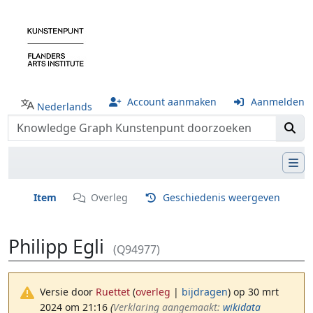
Account aanmaken
Aanmelden
Nederlands
Item
Overleg
Geschiedenis weergeven
Philipp Egli
(Q94977)
Versie door
Ruettet
(
overleg
|
bijdragen
)
op 30 mrt
2024 om 21:16
(‎
Verklaring aangemaakt:
wikidata