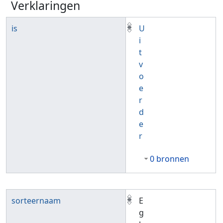
Verklaringen
is
U
i
t
v
o
e
r
d
e
r
0 bronnen
sorteernaam
E
g