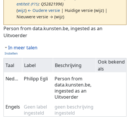
entiteit
: Q52821996)
(P75)
(
wijz
)
← Oudere versie
| Huidige versie (wijz) |
Nieuwere versie → (wijz)
Ga naar:
navigatie
,
zoeken
Person from data.kunsten.be, ingested as an
Uitvoerder
In meer talen
Instellen
Ook bekend
Taal
Label
Beschrijving
als
Nederlands
Philipp Egli
Person from
data.kunsten.be,
ingested as an
Uitvoerder
Engels
Geen label
geen beschrijving
ingesteld
ingesteld