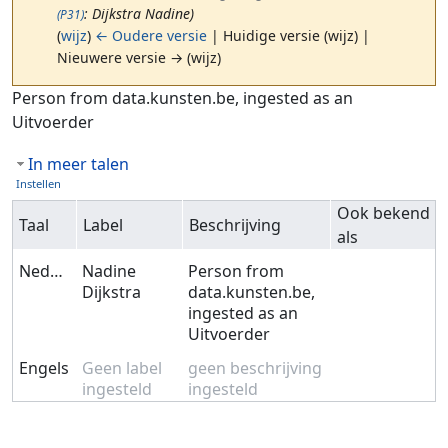
: Dijkstra Nadine)
(P31)
(
wijz
)
← Oudere versie
| Huidige versie (wijz) |
Nieuwere versie → (wijz)
Ga naar:
navigatie
,
zoeken
Person from data.kunsten.be, ingested as an
Uitvoerder
In meer talen
Instellen
Ook bekend
Taal
Label
Beschrijving
als
Nederlands
Nadine
Person from
Dijkstra
data.kunsten.be,
ingested as an
Uitvoerder
Engels
Geen label
geen beschrijving
ingesteld
ingesteld