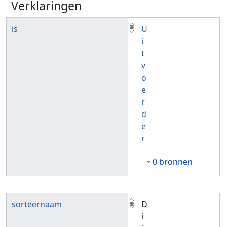
Verklaringen
is
U
i
t
v
o
e
r
d
e
r
0 bronnen
sorteernaam
D
i