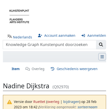
Account aanmaken
Aanmelden
Nederlands
Item
Overleg
Geschiedenis weergeven
Nadine Dijkstra
(Q92970)
Versie door
Ruettet
(
overleg
|
bijdragen
)
op 28 feb
2023 om 18:42
(‎
Verklaring aangemaakt:
sorteernaam