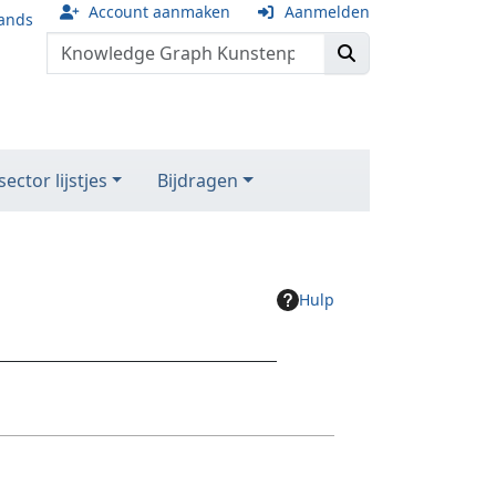
Account aanmaken
Aanmelden
ands
ector lijstjes
Bijdragen
Hulp