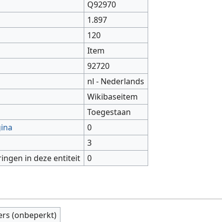
Q92970
1.897
120
Item
92720
nl - Nederlands
Wikibaseitem
Toegestaan
gina
0
3
ringen in deze entiteit
0
ers (onbeperkt)