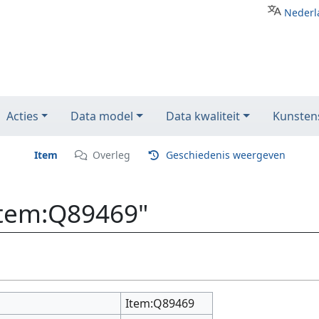
Nederl
Acties
Data model
Data kwaliteit
Kunstens
Item
Overleg
Geschiedenis weergeven
Item:Q89469"
Item:Q89469