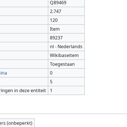
Q89469
2.747
120
Item
89237
nl - Nederlands
Wikibaseitem
Toegestaan
gina
0
5
ringen in deze entiteit
1
ers (onbeperkt)