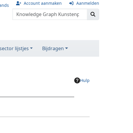
Account aanmaken
Aanmelden
ands
ector lijstjes
Bijdragen
Hulp