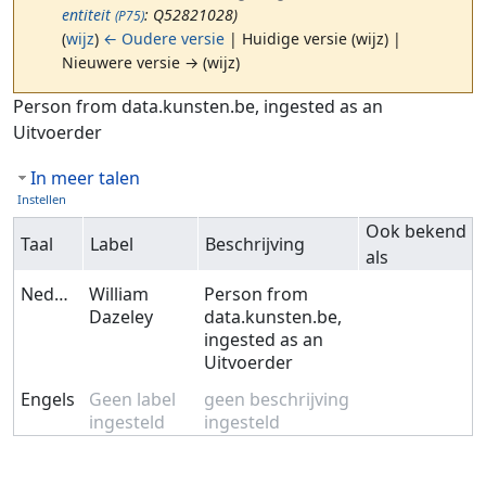
entiteit
: Q52821028)
(P75)
(
wijz
)
← Oudere versie
| Huidige versie (wijz) |
Nieuwere versie → (wijz)
Ga naar:
navigatie
,
zoeken
Person from data.kunsten.be, ingested as an
Uitvoerder
In meer talen
Instellen
Ook bekend
Taal
Label
Beschrijving
als
Nederlands
William
Person from
Dazeley
data.kunsten.be,
ingested as an
Uitvoerder
Engels
Geen label
geen beschrijving
ingesteld
ingesteld