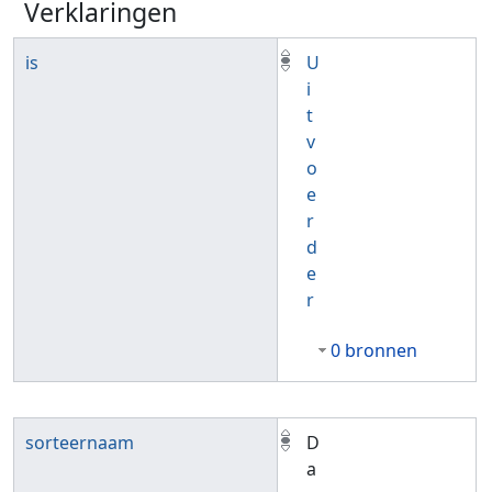
Verklaringen
is
U
i
t
v
o
e
r
d
e
r
0 bronnen
sorteernaam
D
a