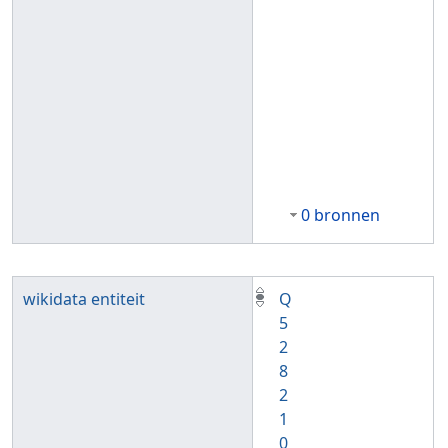
0 bronnen
wikidata entiteit
Q
5
2
8
2
1
0