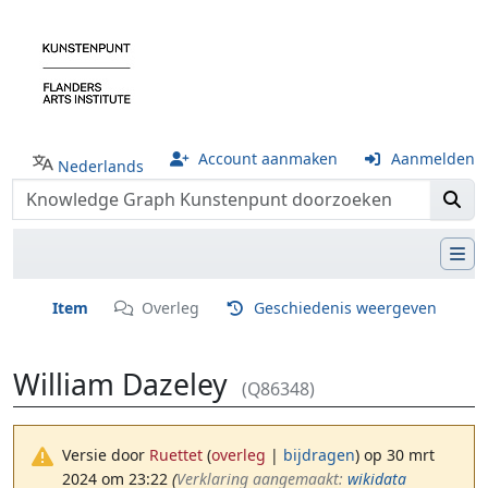
Account aanmaken
Aanmelden
Nederlands
Item
Overleg
Geschiedenis weergeven
William Dazeley
(Q86348)
Versie door
Ruettet
(
overleg
|
bijdragen
)
op 30 mrt
2024 om 23:22
(‎
Verklaring aangemaakt:
wikidata