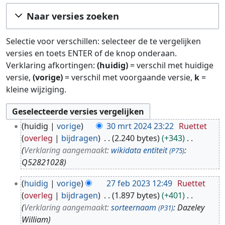
Ga naar:
navigatie
,
zoeken
Naar versies zoeken
Selectie voor verschillen: selecteer de te vergelijken
versies en toets ENTER of de knop onderaan.
Verklaring afkortingen:
(huidig)
= verschil met huidige
versie,
(vorige)
= verschil met voorgaande versie,
k
=
kleine wijziging.
3
huidig
vorige
30 mrt 2024 23:22
Ruettet
0
overleg
bijdragen
2.240 bytes
+343
m
Verklaring aangemaakt:
wikidata entiteit
:
(P75)
r
Q52821028
t
2
2
huidig
vorige
27 feb 2023 12:49
Ruettet
7
0
overleg
bijdragen
1.897 bytes
+401
f
2
Verklaring aangemaakt:
sorteernaam
: Dazeley
(P31)
e
4
William