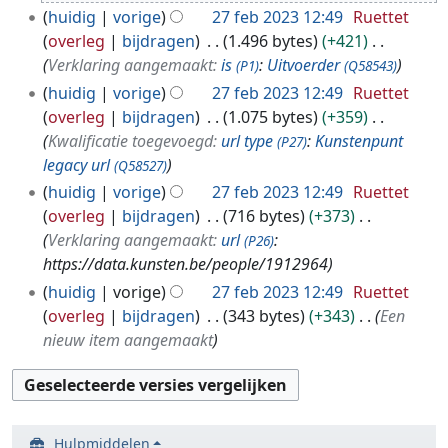
b
huidig
vorige
27 feb 2023 12:49
Ruettet
2
overleg
bijdragen
1.496 bytes
+421
0
Verklaring aangemaakt:
is
:
Uitvoerder
(P1)
(Q58543)
2
huidig
vorige
27 feb 2023 12:49
Ruettet
3
overleg
bijdragen
1.075 bytes
+359
Kwalificatie toegevoegd:
url type
:
Kunstenpunt
(P27)
legacy url
(Q58527)
huidig
vorige
27 feb 2023 12:49
Ruettet
overleg
bijdragen
716 bytes
+373
Verklaring aangemaakt:
url
:
(P26)
https://data.kunsten.be/people/1912964
huidig
vorige
27 feb 2023 12:49
Ruettet
overleg
bijdragen
343 bytes
+343
Een
nieuw item aangemaakt
Hulpmiddelen