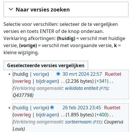
Ga naar:
navigatie
,
zoeken
Naar versies zoeken
Selectie voor verschillen: selecteer de te vergelijken
versies en toets ENTER of de knop onderaan.
Verklaring afkortingen:
(huidig)
= verschil met huidige
versie,
(vorige)
= verschil met voorgaande versie,
k
=
kleine wijziging.
3
huidig
vorige
30 mrt 2024 22:57
Ruettet
0
overleg
bijdragen
2.236 bytes
+341
m
Verklaring aangemaakt:
wikidata entiteit
:
(P75)
r
Q437798
t
2
2
huidig
vorige
26 feb 2023 23:45
Ruettet
6
0
overleg
bijdragen
1.895 bytes
+400
f
2
Verklaring aangemaakt:
sorteernaam
: Couperus
(P31)
e
4
Louis