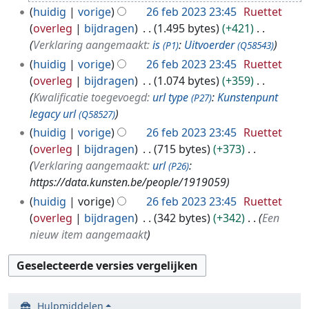
b
huidig
vorige
26 feb 2023 23:45
Ruettet
2
overleg
bijdragen
1.495 bytes
+421
0
Verklaring aangemaakt:
is
:
Uitvoerder
(P1)
(Q58543)
2
huidig
vorige
26 feb 2023 23:45
Ruettet
3
overleg
bijdragen
1.074 bytes
+359
Kwalificatie toegevoegd:
url type
:
Kunstenpunt
(P27)
legacy url
(Q58527)
huidig
vorige
26 feb 2023 23:45
Ruettet
overleg
bijdragen
715 bytes
+373
Verklaring aangemaakt:
url
:
(P26)
https://data.kunsten.be/people/1919059
huidig
vorige
26 feb 2023 23:45
Ruettet
overleg
bijdragen
342 bytes
+342
Een
nieuw item aangemaakt
Hulpmiddelen