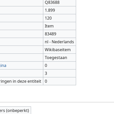
Q83688
1.899
120
Item
83489
nl - Nederlands
Wikibaseitem
Toegestaan
gina
0
3
ringen in deze entiteit
0
ers (onbeperkt)