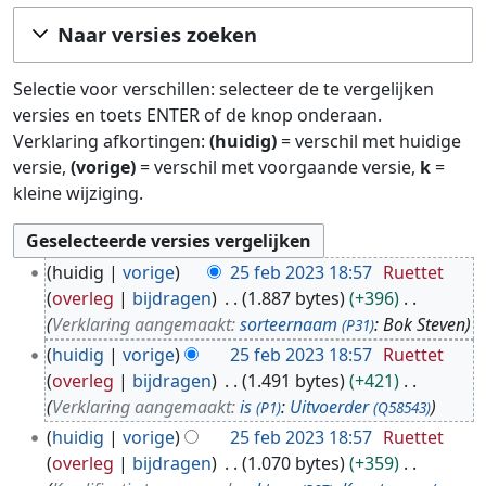
Ga naar:
navigatie
,
zoeken
Naar versies zoeken
Selectie voor verschillen: selecteer de te vergelijken
versies en toets ENTER of de knop onderaan.
Verklaring afkortingen:
(huidig)
= verschil met huidige
versie,
(vorige)
= verschil met voorgaande versie,
k
=
kleine wijziging.
2
huidig
vorige
25 feb 2023 18:57
Ruettet
5
overleg
bijdragen
1.887 bytes
+396
f
Verklaring aangemaakt:
sorteernaam
: Bok Steven
(P31)
e
huidig
vorige
25 feb 2023 18:57
Ruettet
b
overleg
bijdragen
1.491 bytes
+421
2
Verklaring aangemaakt:
is
:
Uitvoerder
(P1)
(Q58543)
0
huidig
vorige
25 feb 2023 18:57
Ruettet
2
overleg
bijdragen
1.070 bytes
+359
3