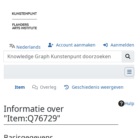
Account aanmaken
Aanmelden
Nederlands
Item
Overleg
Geschiedenis weergeven
Hulp
Informatie over
"Item:Q76729"
Ga naar:
navigatie
,
zoeken
Basisgegevens