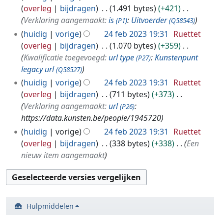
b
overleg
bijdragen
1.491 bytes
+421
2
Verklaring aangemaakt:
is
:
Uitvoerder
(P1)
(Q58543)
0
huidig
vorige
24 feb 2023 19:31
Ruettet
2
overleg
bijdragen
1.070 bytes
+359
3
Kwalificatie toegevoegd:
url type
:
Kunstenpunt
(P27)
legacy url
(Q58527)
huidig
vorige
24 feb 2023 19:31
Ruettet
overleg
bijdragen
711 bytes
+373
Verklaring aangemaakt:
url
:
(P26)
https://data.kunsten.be/people/1945720
huidig
vorige
24 feb 2023 19:31
Ruettet
overleg
bijdragen
338 bytes
+338
Een
nieuw item aangemaakt
Hulpmiddelen