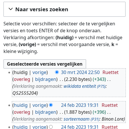
Ga naar:
navigatie
,
zoeken
Naar versies zoeken
Selectie voor verschillen: selecteer de te vergelijken
versies en toets ENTER of de knop onderaan.
Verklaring afkortingen:
(huidig)
= verschil met huidige
versie,
(vorige)
= verschil met voorgaande versie,
k
=
kleine wijziging.
3
huidig
vorige
30 mrt 2024 22:50
Ruettet
0
overleg
bijdragen
2.230 bytes
+343
m
Verklaring aangemaakt:
wikidata entiteit
:
(P75)
r
Q52555204
t
2
2
huidig
vorige
24 feb 2023 19:31
Ruettet
4
0
overleg
bijdragen
1.887 bytes
+396
f
2
Verklaring aangemaakt:
sorteernaam
: Binon Lore
(P31)
e
4
huidig
vorige
24 feb 2023 19:31
Ruettet