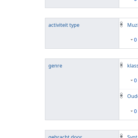
activiteit type
Muzi
0
genre
klas
0
Oud
0
gebracht door
Synt