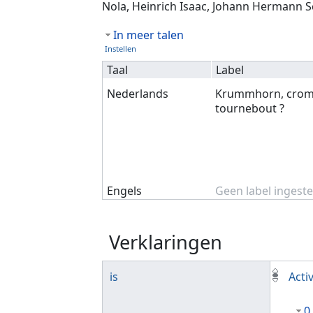
Nola, Heinrich Isaac, Johann Hermann S
In meer talen
Instellen
Taal
Label
Nederlands
Krummhorn, cromo
tournebout ?
Engels
Geen label ingeste
Verklaringen
is
Activ
0