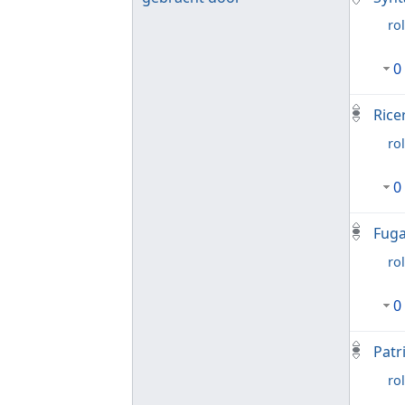
rol
0
Rice
rol
0
Fuga
rol
0
Patr
rol