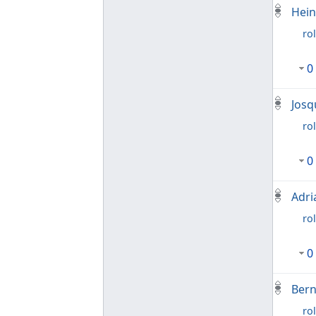
Hein
rol
0
Josq
rol
0
Adri
rol
0
Bern
rol