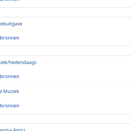
ekuitgave
 bronnen
siek/hedendaags
 bronnen
e Muziek
 bronnen
agma Amici