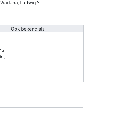
 Viadana, Ludwig S
Ook bekend als
o
Da
in,