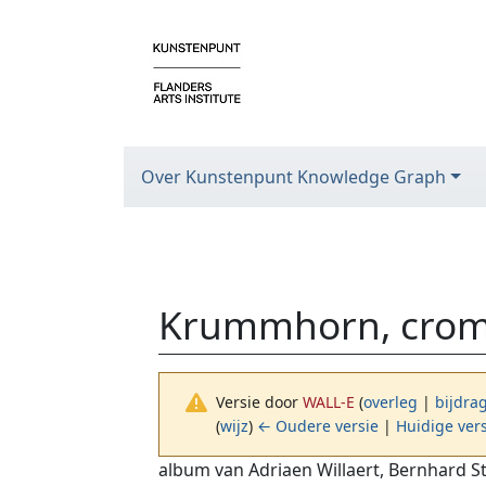
Over Kunstenpunt Knowledge Graph
Krummhorn, cromo
Versie door
WALL-E
(
overleg
|
bijdra
(
wijz
)
← Oudere versie
|
Huidige ver
Ga naar:
navigatie
,
zoeken
album van Adriaen Willaert, Bernhard St