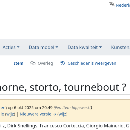
Nederl
Acties
Data model
Data kwaliteit
Kunstens
Item
Overleg
Geschiedenis weergeven
rne, storto, tournebout ?
gen
)
op 6 okt 2025 om 20:49
(‎
Een item bijgewerkt
)
sie
(
wijz
) |
Nieuwere versie →
(
wijz
)
ilz, Dirk Snellings, Francesco Corteccia, Giorgio Mainerio