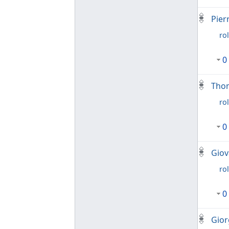
Pier
rol
0
Thom
rol
0
Giov
rol
0
Gior