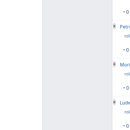
0
Petr
rol
0
Mori
rol
0
Ludw
rol
0