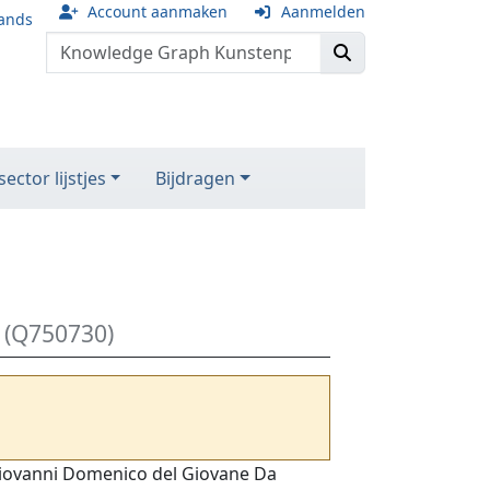
Account aanmaken
Aanmelden
ands
ector lijstjes
Bijdragen
(Q750730)
, Giovanni Domenico del Giovane Da