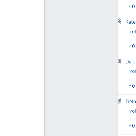
0
Kate
rol
0
Dirk
rol
0
Tiel
rol
0