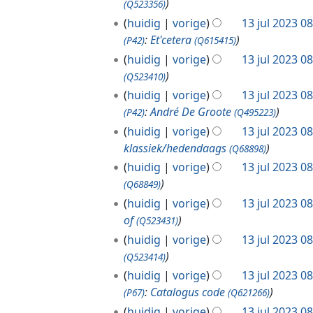
(Q523356)
0
huidig
vorige
13 jul 2023 0
2
:
Et'cetera
3
(P42)
(Q615415)
huidig
vorige
13 jul 2023 0
(Q523410)
huidig
vorige
13 jul 2023 0
:
André De Groote
(P42)
(Q495223)
huidig
vorige
13 jul 2023 0
klassiek/hedendaags
(Q68898)
huidig
vorige
13 jul 2023 0
(Q68849)
huidig
vorige
13 jul 2023 0
of
(Q523431)
huidig
vorige
13 jul 2023 0
(Q523414)
huidig
vorige
13 jul 2023 0
:
Catalogus code
(P67)
(Q621266)
huidig
vorige
13 jul 2023 0