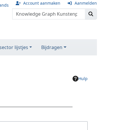
Account aanmaken
Aanmelden
ands
ector lijstjes
Bijdragen
Hulp