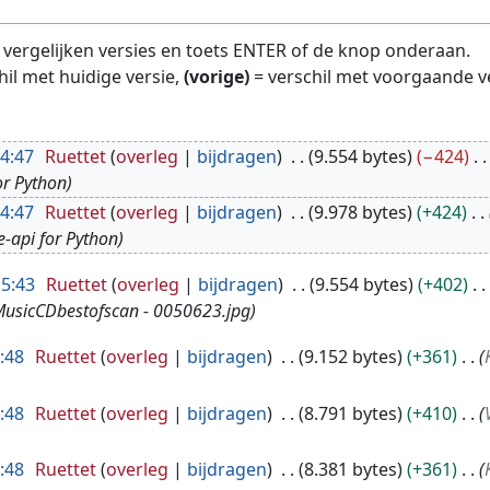
te vergelijken versies en toets ENTER of de knop onderaan.
hil met huidige versie,
(vorige)
= verschil met voorgaande v
4:47
Ruettet
overleg
bijdragen
9.554 bytes
−424
or Python
4:47
Ruettet
overleg
bijdragen
9.978 bytes
+424
e-api for Python
15:43
Ruettet
overleg
bijdragen
9.554 bytes
+402
usicCDbestofscan - 0050623.jpg
8:48
Ruettet
overleg
bijdragen
9.152 bytes
+361
8:48
Ruettet
overleg
bijdragen
8.791 bytes
+410
8:48
Ruettet
overleg
bijdragen
8.381 bytes
+361