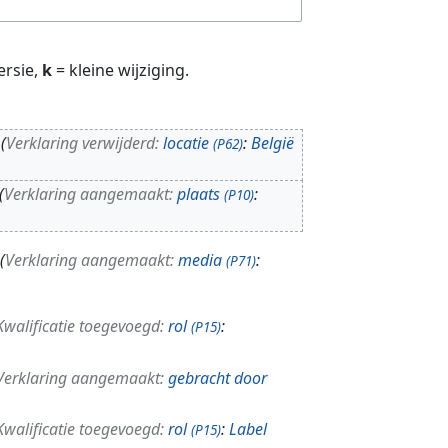
ersie,
k
= kleine wijziging.
Verklaring verwijderd:
locatie
:
België
(P62)
Verklaring aangemaakt:
plaats
:
(P10)
Verklaring aangemaakt:
media
:
(P71)
Kwalificatie toegevoegd:
rol
:
(P15)
Verklaring aangemaakt:
gebracht door
Kwalificatie toegevoegd:
rol
:
Label
(P15)