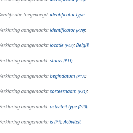
Kwalificatie toegevoegd:
identificator type
Verklaring aangemaakt:
identificator
:
(P39)
Verklaring aangemaakt:
locatie
:
België
(P62)
Verklaring aangemaakt:
status
:
(P11)
Verklaring aangemaakt:
begindatum
:
(P17)
Verklaring aangemaakt:
sorteernaam
:
(P31)
Verklaring aangemaakt:
activiteit type
:
(P13)
Verklaring aangemaakt:
is
:
Activiteit
(P1)