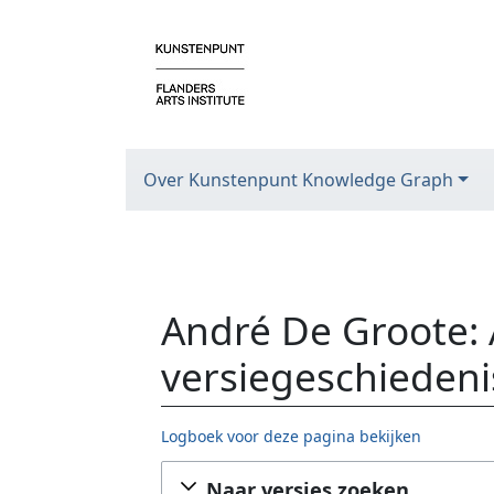
Over Kunstenpunt Knowledge Graph
André De Groote: A
versiegeschiedeni
Logboek voor deze pagina bekijken
Ga naar:
navigatie
,
zoeken
Naar versies zoeken