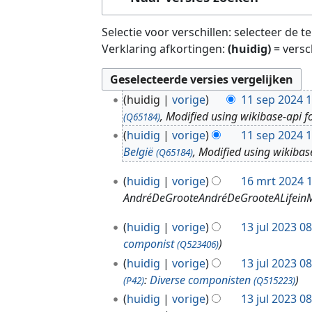
Selectie voor verschillen: selecteer de 
Verklaring afkortingen:
(huidig)
= versc
1
huidig
vorige
11 sep 2024 1
1
, Modified using wikibase-api f
(Q65184)
s
huidig
vorige
11 sep 2024 1
e
België
, Modified using wikibas
(Q65184)
p
2
1
huidig
vorige
16 mrt 2024 
0
6
AndréDeGrooteAndréDeGrooteALifeinM
2
m
1
4
r
huidig
vorige
13 jul 2023 0
3
t
componist
(Q523406)
j
2
huidig
vorige
13 jul 2023 0
u
0
:
Diverse componisten
(P42)
(Q515223)
l
2
huidig
vorige
13 jul 2023 0
2
4