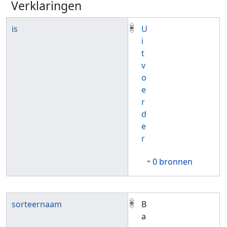
Verklaringen
is
U
i
t
v
o
e
r
d
e
r
0 bronnen
sorteernaam
B
a