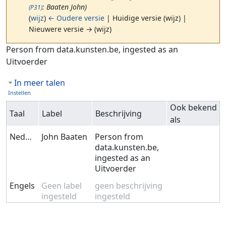
: Baaten John)
(P31)
(
wijz
)
← Oudere versie
| Huidige versie (wijz) |
Nieuwere versie → (wijz)
Ga naar:
navigatie
,
zoeken
Person from data.kunsten.be, ingested as an
Uitvoerder
In meer talen
Instellen
Ook bekend
Taal
Label
Beschrijving
als
Nederlands
John Baaten
Person from
data.kunsten.be,
ingested as an
Uitvoerder
Engels
Geen label
geen beschrijving
ingesteld
ingesteld