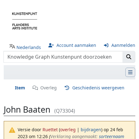
Account aanmaken
Aanmelden
Nederlands
Item
Overleg
Geschiedenis weergeven
John Baaten
(Q73304)
Versie door
Ruettet
(
overleg
|
bijdragen
)
op 24 feb
2023 om 12:26
(‎
Verklaring aangemaakt:
sorteernaam