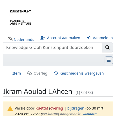
Account aanmaken
Aanmelden
Nederlands
Item
Overleg
Geschiedenis weergeven
Ikram Aoulad L'Ahcen
(Q72478)
Versie door
Ruettet
(
overleg
|
bijdragen
)
op 30 mrt
2024 om 22:27
(‎
Verklaring aangemaakt:
wikidata