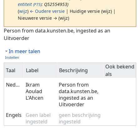
entiteit
: Q52554953)
(P75)
(
wijz
)
← Oudere versie
| Huidige versie (wijz) |
Nieuwere versie → (wijz)
Ga naar:
navigatie
,
zoeken
Person from data.kunsten.be, ingested as an
Uitvoerder
In meer talen
Instellen
Ook bekend
Taal
Label
Beschrijving
als
Nederlands
Ikram
Person from
Aoulad
data.kunsten.be,
L'Ahcen
ingested as an
Uitvoerder
Engels
Geen label
geen beschrijving
ingesteld
ingesteld