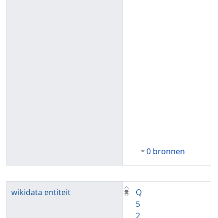
0 bronnen
wikidata entiteit
Q
5
2