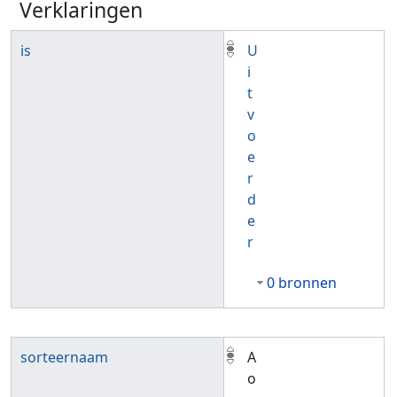
Verklaringen
is
U
i
t
v
o
e
r
d
e
r
0 bronnen
sorteernaam
A
o