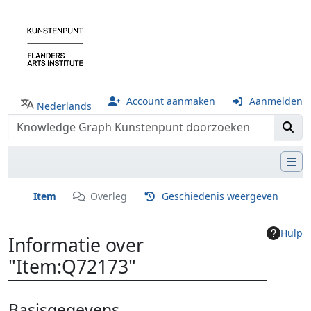
Account aanmaken
Aanmelden
Nederlands
Item
Overleg
Geschiedenis weergeven
Hulp
Informatie over
"Item:Q72173"
Ga naar:
navigatie
,
zoeken
Basisgegevens