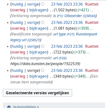
b
huidig
vorige
23 feb 2023 23:36
Ruettet
2
overleg
bijdragen
1.502 bytes
+421
0
Verklaring aangemaakt:
is
:
Uitvoerder
(P1)
(Q58543)
2
huidig
vorige
23 feb 2023 23:36
Ruettet
3
overleg
bijdragen
1.081 bytes
+359
Kwalificatie toegevoegd:
url type
:
Kunstenpunt
(P27)
legacy url
(Q58527)
huidig
vorige
23 feb 2023 23:36
Ruettet
overleg
bijdragen
722 bytes
+373
Verklaring aangemaakt:
url
:
(P26)
https://data.kunsten.be/people/1922539
huidig
vorige
23 feb 2023 23:36
Ruettet
overleg
bijdragen
349 bytes
+349
Een
nieuw item aangemaakt
Hulpmiddelen