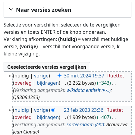
Ga naar:
navigatie
,
zoeken
Naar versies zoeken
Selectie voor verschillen: selecteer de te vergelijken
versies en toets ENTER of de knop onderaan.
Verklaring afkortingen:
(huidig)
= verschil met huidige
versie,
(vorige)
= verschil met voorgaande versie,
k
=
kleine wijziging.
3
huidig
vorige
30 mrt 2024 19:37
Ruettet
0
overleg
bijdragen
2.252 bytes
+343
m
Verklaring aangemaakt:
wikidata entiteit
:
(P75)
r
Q53094353
t
2
2
huidig
vorige
23 feb 2023 23:36
Ruettet
3
0
overleg
bijdragen
1.909 bytes
+407
f
2
Verklaring aangemaakt:
sorteernaam
: Acquaviva
(P31)
e
4
Jean Claude