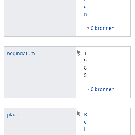
e
n
0 bronnen
begindatum
1
9
8
5
0 bronnen
plaats
B
e
l