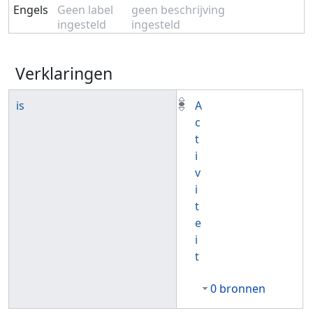
Engels
Geen label
geen beschrijving
ingesteld
ingesteld
Verklaringen
is
A
c
t
i
v
i
t
e
i
t
0 bronnen