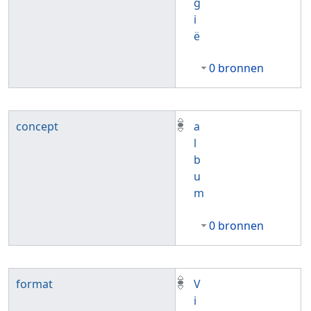
g
i
ë
0 bronnen
concept
a
l
b
u
m
0 bronnen
format
V
i