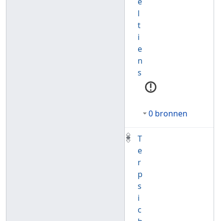
e
l
t
i
e
n
s
0 bronnen
T
e
r
p
s
i
c