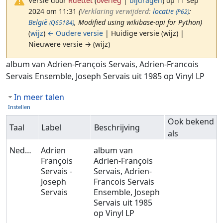
Versie door
Ruettet
(
overleg
|
bijdragen
)
op 11 sep
2024 om 11:31
(‎
Verklaring verwijderd:
locatie
:
(P62)
België
, Modified using wikibase-api for Python)
(Q65184)
(
wijz
)
← Oudere versie
| Huidige versie (wijz) |
Nieuwere versie → (wijz)
Ga naar:
navigatie
,
zoeken
album van Adrien-François Servais, Adrien-Francois
Servais Ensemble, Joseph Servais uit 1985 op Vinyl LP
In meer talen
Instellen
Ook bekend
Taal
Label
Beschrijving
als
Nederlands
Adrien
album van
François
Adrien-François
Servais -
Servais, Adrien-
Joseph
Francois Servais
Servais
Ensemble, Joseph
Servais uit 1985
op Vinyl LP